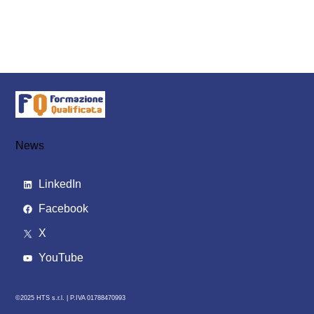
News
LinkedIn
Facebook
X
YouTube
©2025 HTS s.r.l. |
P.IVA 01788470993