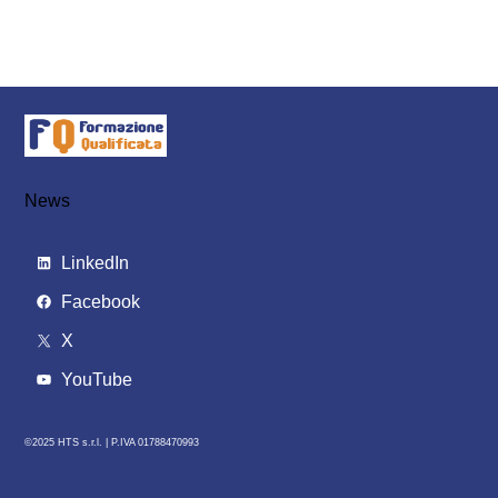
News
LinkedIn
Facebook
X
YouTube
©2025 HTS s.r.l. |
P.IVA 01788470993