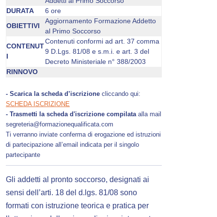
Addetti al Primo Soccorso
DURATA
6 ore
Aggiornamento Formazione Addetto
OBIETTIVI
al Primo Soccorso
Contenuti conformi ad art. 37 comma
CONTENUT
9 D.Lgs. 81/08 e s.m.i. e art. 3 del
I
Decreto Ministeriale n° 388/2003
RINNOVO
- Scarica la scheda d’iscrizione
cliccando qui:
SCHEDA ISCRIZIONE
- Trasmetti la scheda d'iscrizione compilata
alla mail
segreteria@formazionequalificata.com
Ti verranno inviate conferma di erogazione ed istruzioni
di partecipazione all’email indicata per il singolo
partecipante
Gli addetti al pronto soccorso, designati ai
sensi dell’arti. 18 del d.lgs. 81/08 sono
formati con istruzione teorica e pratica per