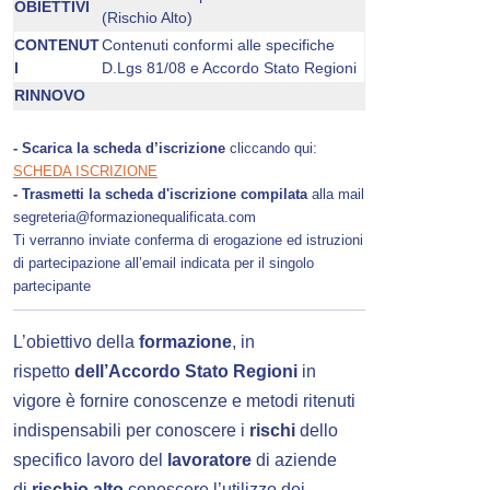
OBIETTIVI
(Rischio Alto)
CONTENUT
Contenuti conformi alle specifiche
I
D.Lgs 81/08 e Accordo Stato Regioni
RINNOVO
- Scarica la scheda d’iscrizione
cliccando qui:
SCHEDA ISCRIZIONE
- Trasmetti la scheda d'iscrizione compilata
alla mail
segreteria@formazionequalificata.com
Ti verranno inviate conferma di erogazione ed istruzioni
di partecipazione all’email indicata per il singolo
partecipante
L’obiettivo della
formazione
, in
rispetto
dell’Accordo Stato Regioni
in
vigore è fornire conoscenze e metodi ritenuti
indispensabili per conoscere i
rischi
dello
specifico lavoro del
lavoratore
di aziende
di
rischio alto
conoscere l’utilizzo dei