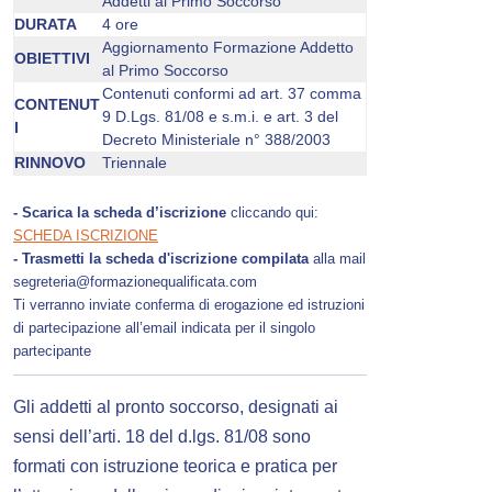
Addetti al Primo Soccorso
DURATA
4 ore
Aggiornamento Formazione Addetto
OBIETTIVI
al Primo Soccorso
Contenuti conformi ad art. 37 comma
CONTENUT
9 D.Lgs. 81/08 e s.m.i. e art. 3 del
I
Decreto Ministeriale n° 388/2003
RINNOVO
Triennale
- Scarica la scheda d’iscrizione
cliccando qui:
SCHEDA ISCRIZIONE
- Trasmetti la scheda d'iscrizione compilata
alla mail
segreteria@formazionequalificata.com
Ti verranno inviate conferma di erogazione ed istruzioni
di partecipazione all’email indicata per il singolo
partecipante
Gli addetti al pronto soccorso, designati ai
sensi dell’arti. 18 del d.lgs. 81/08 sono
formati con istruzione teorica e pratica per